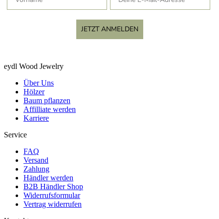
JETZT ANMELDEN
eydl Wood Jewelry
Über Uns
Hölzer
Baum pflanzen
Affilliate werden
Karriere
Service
FAQ
Versand
Zahlung
Händler werden
B2B Händler Shop
Widerrufsformular
Vertrag widerrufen