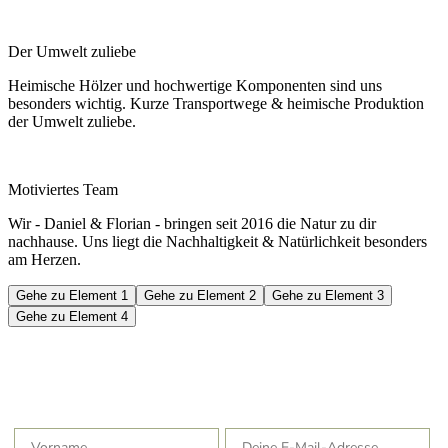
Der Umwelt zuliebe
Heimische Hölzer und hochwertige Komponenten sind uns
besonders wichtig. Kurze Transportwege & heimische Produktion
der Umwelt zuliebe.
Motiviertes Team
Wir - Daniel & Florian - bringen seit 2016 die Natur zu dir
nachhause. Uns liegt die Nachhaltigkeit & Natürlichkeit besonders
am Herzen.
Gehe zu Element 1
Gehe zu Element 2
Gehe zu Element 3
Gehe zu Element 4
10% Rabatt auf deine nächste Bestellung
Werde Teil unserer Naturliebhaber Familie und verpasse nie
wieder Neuigkeiten, Aktionen & Rabatte!
Vorname
E-Mail