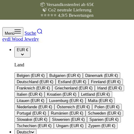
📦 Versandkostenfrei ab 65€
Zum Inhalt springen
🍃 Co2 neutrale Lieferung
⭐⭐⭐⭐⭐ 4,9/5 Bewertungen
Suche
Menü
eydl Wood Jewelry
EUR €
Land
Belgien (EUR €)
Bulgarien (EUR €)
Dänemark (EUR €)
Deutschland (EUR €)
Estland (EUR €)
Finnland (EUR €)
Frankreich (EUR €)
Griechenland (EUR €)
Irland (EUR €)
Italien (EUR €)
Kroatien (EUR €)
Lettland (EUR €)
Litauen (EUR €)
Luxemburg (EUR €)
Malta (EUR €)
Niederlande (EUR €)
Österreich (EUR €)
Polen (EUR €)
Portugal (EUR €)
Rumänien (EUR €)
Schweden (EUR €)
Slowakei (EUR €)
Slowenien (EUR €)
Spanien (EUR €)
Tschechien (EUR €)
Ungarn (EUR €)
Zypern (EUR €)
Deutsch