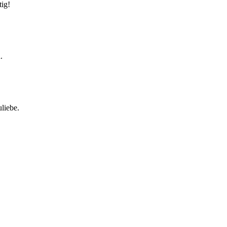
tig!
.
liebe.