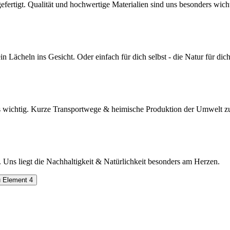
efertigt. Qualität und hochwertige Materialien sind uns besonders wich
 Lächeln ins Gesicht. Oder einfach für dich selbst - die Natur für dich
wichtig. Kurze Transportwege & heimische Produktion der Umwelt zu
e. Uns liegt die Nachhaltigkeit & Natürlichkeit besonders am Herzen.
 Element 4
10% Rabatt auf deine nächste Bestellung
Werde Teil unserer Naturliebhaber Familie und verpasse nie wieder
Neuigkeiten, Aktionen & Rabatte!