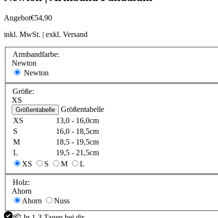
Angebot
€54,90
inkl. MwSt. | exkl. Versand
Armbandfarbe:
Newton
Newton
Größe:
XS
Größentabelle
Größentabelle
XS
13,0 - 16,0cm
S
16,0 - 18,5cm
M
18,5 - 19,5cm
L
19,5 - 21,5cm
XS
S
M
L
Holz:
Ahorn
Ahorn
Nuss
📦 In 1-3 Tagen bei dir