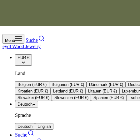
Zum Inhalt springen
Suche
Menü
eydl Wood Jewelry
EUR €
Land
Belgien (EUR €)
Bulgarien (EUR €)
Dänemark (EUR €)
Deuts
Kroatien (EUR €)
Lettland (EUR €)
Litauen (EUR €)
Luxembur
Slowakei (EUR €)
Slowenien (EUR €)
Spanien (EUR €)
Tsche
Deutsch
Sprache
Deutsch
English
Suche