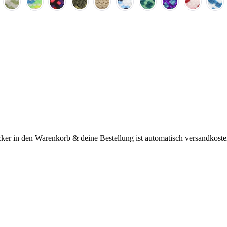
er in den Warenkorb & deine Bestellung ist automatisch versandkosten
endations, or scroll horizontally to view more products.