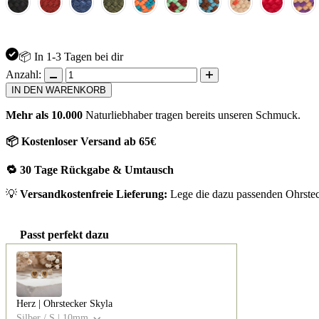
📦 In 1-3 Tagen bei dir
Anzahl:
IN DEN WARENKORB
Mehr als 10.000
Naturliebhaber tragen bereits unseren Schmuck.
📦 Kostenloser Versand ab 65€
🔁 30 Tage Rückgabe & Umtausch
💡
Versandkostenfreie Lieferung:
Lege die dazu passenden Ohrsteck
Passt perfekt dazu
Use the Previous and Next buttons to navigate through product recomm
Herz | Ohrstecker Skyla
Silber / S | 10mm