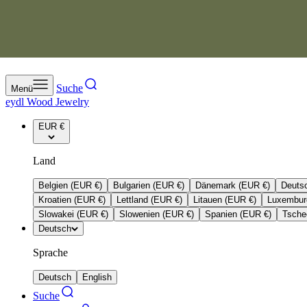
Zum Inhalt springen
Suche
Menü
eydl Wood Jewelry
EUR €
Land
Belgien (EUR €)
Bulgarien (EUR €)
Dänemark (EUR €)
Deuts
Kroatien (EUR €)
Lettland (EUR €)
Litauen (EUR €)
Luxembur
Slowakei (EUR €)
Slowenien (EUR €)
Spanien (EUR €)
Tsche
Deutsch
Sprache
Deutsch
English
Suche